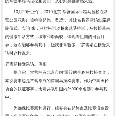
的常营半程马拉松跑友们，从心到身都倍感火热。
10月20日上午，2019北京-常营国际半程马拉松在常
营公园花瓣广场鸣枪起跑，奥运*、蛙泳名将罗雪娟出席起
跑仪式。“近年来，马拉松运动越来越受推崇，马拉松带来
的健康生活方式，城市和谐面貌，体现着祖国的日新月
异，这次能够参与其中，让我非常骄傲。”罗雪娟在接受采
访时这样说道。
罗雪娟接受采访。供图
据介绍，常营拥有北京市内*常设的半程马拉松赛道，
本次赛事也是常营举办的首届马拉松赛事。作为中国田径
协会的认证赛事，比赛共吸引国内外900余名选手参与其
中。
为确保比赛顺利进行，组委会在起终点及比赛沿途设