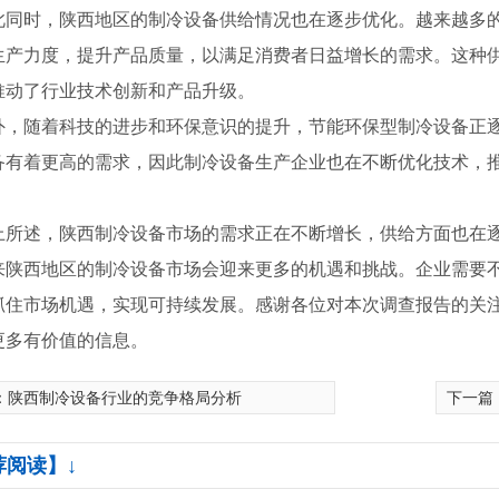
此同时，陕西地区的制冷设备供给情况也在逐步优化。越来越多
生产力度，提升产品质量，以满足消费者日益增长的需求。这种
推动了行业技术创新和产品升级。
外，随着科技的进步和环保意识的提升，节能环保型制冷设备正逐
备有着更高的需求，因此制冷设备生产企业也在不断优化技术，
上所述，陕西制冷设备市场的需求正在不断增长，供给方面也在
来陕西地区的制冷设备市场会迎来更多的机遇和挑战。企业需要
抓住市场机遇，实现可持续发展。感谢各位对本次调查报告的关
更多有价值的信息。
：
陕西制冷设备行业的竞争格局分析
下一篇
荐阅读】↓