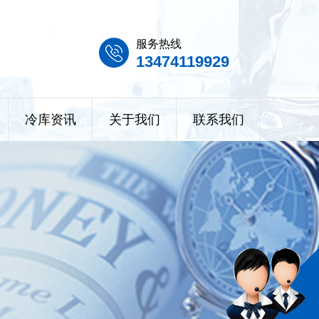
服务热线
13474119929
冷库资讯
关于我们
联系我们