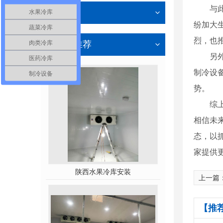
与
其他
水果冷库
纷加大
蔬菜冷库
烈，也
肉类冷库
热门推荐
另
医药冷库
制冷设
制冷设备
势。
综
相信未
态，以
家提供
陕西水果冷库安装
上一篇
【推