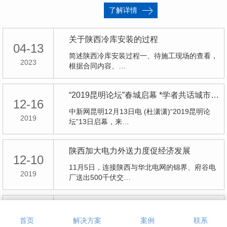
了解详情
关于陕西冷库安装的过程
04-13
简述陕西冷库安装过程一、待施工现场的查看，
2023
根据合同内容、…
“2019昆明论坛”春城启幕 *学者共话城市发展与未来
12-16
中新网昆明12月13日电 (杜潇潇)“2019昆明论
2019
坛”13日启幕，来…
陕西加大电力外送力度促经济发展
12-10
11月5日，连接陕西与华北电网的锦界、府谷电
2019
厂送出500千伏交…
当好学习贯彻十九届四中全会精神的“宣传员”和“践行者”
11-19
首页
解决方案
案例
联系
经国序民，正其制度。连日来，**宣讲团成员奔