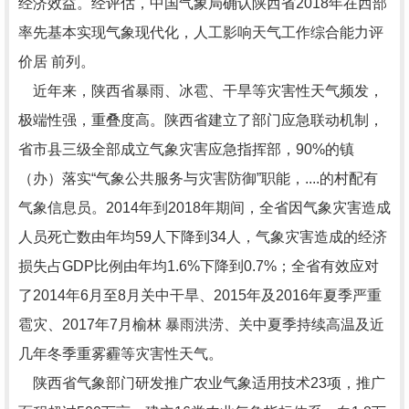
经济效益。经评估，中国气象局确认陕西省2018年在西部
率先基本实现气象现代化，人工影响天气工作综合能力评
价居 前列。
近年来，陕西省暴雨、冰雹、干旱等灾害性天气频发，
极端性强，重叠度高。陕西省建立了部门应急联动机制，
省市县三级全部成立气象灾害应急指挥部，90%的镇
（办）落实“气象公共服务与灾害防御”职能，....的村配有
气象信息员。2014年到2018年期间，全省因气象灾害造成
人员死亡数由年均59人下降到34人，气象灾害造成的经济
损失占GDP比例由年均1.6%下降到0.7%；全省有效应对
了2014年6月至8月关中干旱、2015年及2016年夏季严重
雹灾、2017年7月榆林 暴雨洪涝、关中夏季持续高温及近
几年冬季重雾霾等灾害性天气。
陕西省气象部门研发推广农业气象适用技术23项，推广