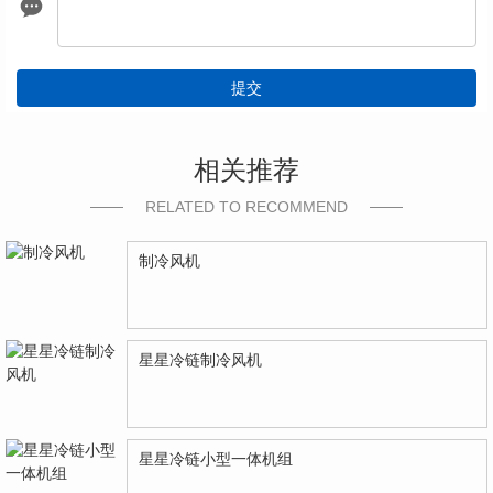
提交
相关推荐
RELATED TO RECOMMEND
制冷风机
星星冷链制冷风机
星星冷链小型一体机组