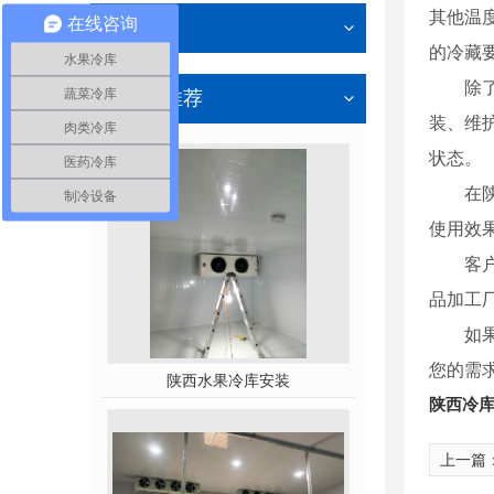
其他温
在线咨询
其他
的冷藏
水果冷库
除
蔬菜冷库
热门推荐
装、维
肉类冷库
状态。
医药冷库
在
制冷设备
使用效
客
品加工
如
您的需
陕西水果冷库安装
陕西冷
上一篇