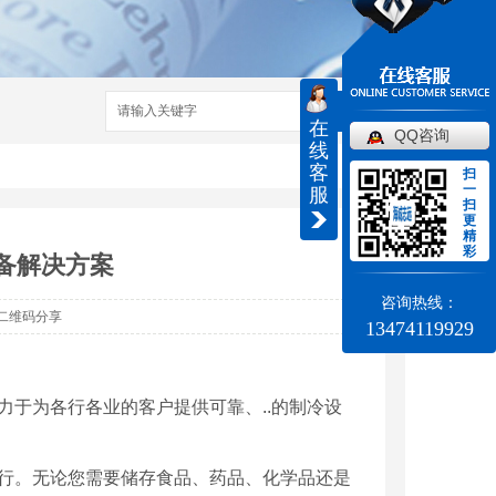
搜索
在
QQ咨询
线
客
扫
一
服
扫
更
精
彩
设备解决方案
咨询热线：
二维码分享
13474119929
力于为各行各业的客户提供可靠、..的制冷设
运行。无论您需要储存食品、药品、化学品还是