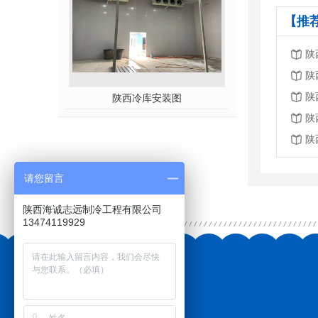
【推
陕
陕
陕
陕西冷库安装图
陕
陕
请您留言
陕西海诚志远制冷工程有限公司
13474119929